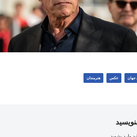
 جهان
عکس
هنرمندان
بنویسید
ید
وارد بشوید
.