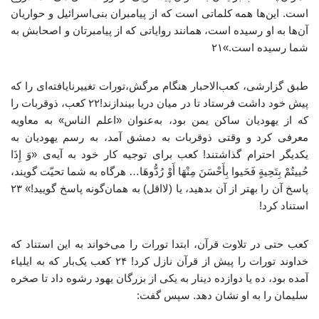
است. این‌ها همه کلماتی است که از پیامبران بنی‌اسرائیل و حواریان
آن‌ها به او رسیده است، همانند روایاتی که از پیامبرتان و اصحابش به
شما رسیده است.»۲۱
طبق گزارشی، کعب‌الاحبار هنگام مرگش،تورات تغییرنایافته‌ای را که
پیش خود داشت فرستاد تا در میان دریا بیندازند!۲۲ کعب، ذوقربات را
که از یهودیان ساکن یمن بود، به‌عنوان «اعلم الناس» به معاویه
معرفی کرد و وقتی ذوقربات به دمشق آمد، به رسم یهودیان به
یکدیگر احترام گذاشتند! کعب برای توجیه کار خود به آیه‌ی «وَ إِذَا
حُییتُمْ بِتَحِیةٍ فَحَیوا بِأَحْسَنَ مِنْهَا أَوْ رُدُّوهَا… هرگاه به شما تحیّت گویند،
پاسخ آن را بهتر از آن بدهید، یا (لااقل) به همان‌گونه پاسخ گویید!» ۲۳
استناد کرد!
کعب حتی در تلاوت قرآن، ابتدا تورات را می‌خواند به این استناد که
خداوند تورات را پیش از قرآن نازل کرد! ۲۴ کعب یک‌بار که به ایلیاء
آمده بود، ده یا دوازده دینار به یکی از بزرگان یهود رشوه داد تا صخره
سلیمان را به او نشان دهد. سپس گفت: