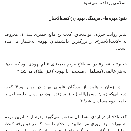
اسلامی پرداخته می‌شود.
نفوذ مهره‌های فرهنگی یهود (۱) کعب‌الاحبار
بنابر روایت حوزه، ابواسحاق، کعب بن ماتع حمیری یمنی۱، معروف
به «کعب‌الاحبار»، از بزرگترین دانشمندان یهودی به‌شمار می‌آمده
است.
«حَبر» یا «حِبر» در اصطلاح مردم به‌معنای عالم یهودی بود که بعدها
به هر عالمی (مسلمان، مسیحی یا یهودی) نیز اطلاق می‌شد.۲
او در زمان جاهلیت از بزرگان علمای یهود در یمن بود.۳ کعب
درحالی‌که زمان رسول‌الله (ص) نیز زنده بود، در زمان خلیفه اول یا
خلیفه دوم مسلمان شد! ۴
کعب‌الاحبار درباره‌ی مسلمان شدنش می‌گوید: پدرم از داناترین مردم
به تورات بود. روزی مرا طلبید و اعلام داشت که در دو ورقه کاغذ،
مطالبی را نگاشته و در گوشه‌ای از خانه پنهان کرده و تا زنده است