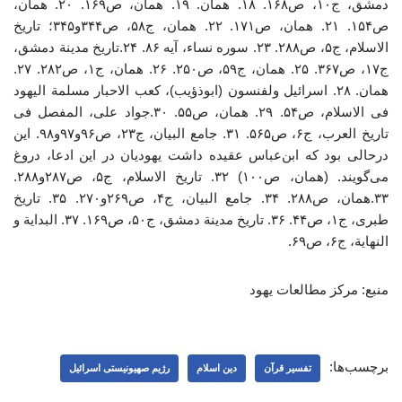
دمشق، ج۱۰، ص۱۶۸. ۱۸. همان. ۱۹. همان، ص۱۶۹. ۲۰. همان،
ص۱۵۴. ۲۱. همان، ص۱۷۱. ۲۲. همان، ج۵۸، ص۳۴۴و۳۴۵؛ تاریخ
الاسلام، ج۵، ص۲۸۸. ۲۳. سوره نساء، آیه ۸۶. ۲۴.تاریخ مدینة دمشق،
ج۱۷، ص۳۶۷. ۲۵. همان، ج۵۹، ص۲۵۰. ۲۶. همان، ج۱، ص۲۸۲. ۲۷.
همان. ۲۸. اسرائیل ولفنسون (ابوذؤیب)، کعب الاحبار مسلمة الیهود
فی الاسلام، ص۵۴. ۲۹. همان، ص۵۵. ۳۰.جواد علی، المفصل فی
تاریخ العرب، ج۶، ص۵۶۵. ۳۱. جامع البیان، ج۲۳، ص۹۶و۹۷و۹۸. این
درحالی بود که ابن‌عباس عقیده داشت یهودیان در این ادعا، دروغ
می‌گویند. (همان، ص۱۰۰) ۳۲. تاریخ الاسلام، ج۵، ص۲۸۷و۲۸۸.
۳۳.همان، ص۲۸۸. ۳۴. جامع البیان، ج۴، ص۲۶۹و۲۷۰. ۳۵. تاریخ
طبری، ج۱، ص۴۴. ۳۶. تاریخ مدینة دمشق، ج۵۰، ص۱۶۹. ۳۷. البدایة و
النهایة، ج۶، ص۶۹.
منبع: مرکز مطالعات یهود
برچسب‌ها:
تفسیر قرآن
دین اسلام
رژیم صهیونیستی اسرائیل