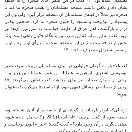
مسلمان شده بود! ۱۳ کعب در این سفر، جای صخره را به خلیفه
نشان داد و تلاش داشت مسجد مسلمانان را پشت صخره بنا کند تا
صخره نیز عملاً در قبله‌ی مسلمانان آن منطقه قرار گیرد! ولی وی این
پیشنهاد را نپذیرفت و مسجد را جلوی صخره بنا کرد. همچنین وقتی
در راه بازگشت، اهل عراق از خلیفه خواستند به سرزمین آن‌ها نیز
برود، کعب به این بهانه که این سرزمین پناهگاه جنّیان یاغی است و نُه
بخش از ده قسمت شرّ در این منطقه است و…، رأی او را زد و او را
از سفر به عراق منصرف ساخت.۱۴
کعب‌الاحبار شاگردان فراوانی در میان مسلمانان تربیت نمود، نظیر
ابوموسی اشعری، ابوهریره، عبدالله بن عمر، عبدالله بن زبیر و…
برخی از سران صحابه نیز برای وجاهت کعب تلاش می‌کردند. ۱۵
برخی از صحابه در مسائل فقهی خود، از او استفتا می‌کردند! به‌عنوان
نمونه:
درحالی‌که ابوذر غریبانه در گوشه‌ای از جلسه دربار آنان نشسته بود،
خلیفه سوم از کعب پرسید: «ابا اسحاق! اگر زکات مال داده شود،
بدهی دیگری در آن وجود دارد؟» کعب گفت: «خیر.» ابوذر برخاست و
با عصایش به صورت کعب کوفت و گفت: