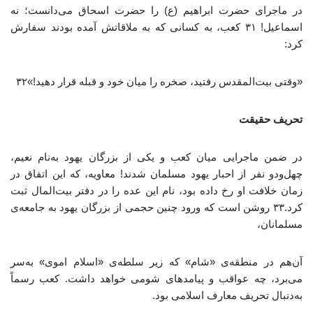
در ماجرای حضرت ابراهیم (ع) را حضرت اسحاق می‌دانست؛ نه
اسماعیل! ۳۱ کعب، به کسانی که به ملاقاتش آمده بودند سفارش
کرد:
«وقتی بیت‌المقدس رفتید، صخره را میان خود و قبله قرار دهید!»۳۲
تحریف حقیقت
در ضمن ماجرایی میان کعب و یکی از بزرگان یهود به‌نام نعیم،
چهل‌ودو نفر از احبار یهود مسلمان شدند! معاویه، که این اتفاق در
زمان خلافت او رخ داده بود، نام این عده را در دفتر بیت‌المال ثبت
کرد.۳۳ روشن است که ورود چنین حجمی از بزرگان یهود به جامعه‌ی
مسلمانان،
آن‌هم در منطقه‌ی «شام» که زیر سلطه‌ی «اسلام اموی» به‌سر
می‌برد، چه عواقب و پیامدهای شومی خواهد داشت. کعب رسماً
به‌دنبال تحریف معارف اسلامی بود.