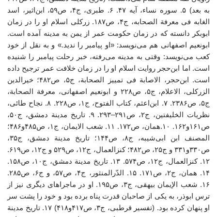
به بعد) ۵. سوره نساء، آیه ۴۷. ۶. طبری، ج۴، ص۵۹، ابن‌اثیر، اسد
الغابه فی معرفة الصحابه، ج۴، ص۱۸۷. زرکلی اسلام او را در زمان
ابوبکر دانسته که در زمان حکومت عمر از یمن به مدینه آمده است.
ابونعیم اصفهانی هم می‌نویسد: «او پیامبر را ندید.» و به نقل از خود
کعب می‌نویسد: وقتی به مدینه می‌رفته، خبر رحلت پیامبر را شنیده
است. اما ابن‌حجر روایت اسلام او را در زمان خلافت عمر ترجیح داده
است. ابن‌حجر، الاصابة فی تمییز الصحابة، ج۵، ص۴۸۲؛ خیرالدین
الزرکلی، الاعلام، ج۵، ص۲۲۸ و ابونعیم اصفهانی، معرفة الصحابة،
ج۵، ص۲۳۸۶. ۷. ابن‌اعثم، کتاب الفتوح، ج۱، ص۲۲۸. ۸. نجاح طائی،
نظریات الخلیفتین، ج۲، ص۲۹۱–۲۹۳. ۹. تاریخ مدینة دمشق، ج۵۰،
ص۱۶۱و۱۶۲. ۱۰.همان، ص۱۷۲. ۱۱. شعب الایمان، ج۱، ص۴۸۵و۴۸۶؛
المصنف ابن ابی‌شیبه، ج۸، ص۱۴۴؛ تاریخ مدینة دمشق، ج۳۵،
ص۳۳۰و۳۳۱ و ج۲۵، ص۴۸۲؛ کنزالعمال، ج۱۲، ص۵۲۹ و ج۱۲، ص۶۱۹.
۱۲. کنزالعمال، ج۱۲، ص۵۷۴. ۱۳. تاریخ مدینة دمشق، ج۱۰، ص۱۵۸.
۱۴. همان، ج۲، ص۱۷۱. ۱۵. الدّرالمنثور، ج۴، ص۵۷، و ج۶، ص۲۸۵.
۱۶. شعب الإیمان بیهقی، ج۳، ص۱۹۵. او در ماجراهای دیگری نیز از
ترس ابوذر، به یکی از صاحبان قدرت پناه برده بود و خود را پشت سر
او پنهان کرده بود. (تفسیر قرطبی، ج۳، ص۴۱۷و۴۱۸) ۱۷. تاریخ مدینة