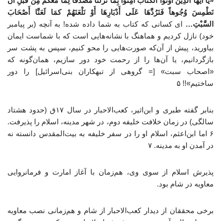
«یا أَیهَا الَّذِینَ أُوتُوا الْکتَابَ آمِنُوا بِمَا نَزَّلْنَا مُصَدِّقًا لِمَا مَعَکمْ مِنْ قَبْلِ أَنْ
نَطْمِسَ وُجُوهاً فَنَرُدَّهَا عَلَی أَدْبَارِهَا أَوْ نَلْعَنَهُمْ کمَا لَعَنَّا أَصْحَابَ
السَّبْتِ…
ای کسانی که کتاب به شما داده شده! به آنچه (بر پیامبر
خود) نازل کردیم و هماهنگ با نشانه‌هایی است که با شماست ایمان
بیاورید، پیش از آن‌که صورت‌هایی را محو کنیم، سپس به پشت سر
بازگردانیم، یا آن‌ها را از رحمت خود دور سازیم، همان‌گونه که
«اصحاب سبت» [= گروهی از تبهکاران بنی‌اسرائیل‌] را دور
ساختیم»!! ۵
بنابر گفته طبری و ابن‌اثیر، کعب‌الاحبار در سال ۱۷ق (حدود هشتاد
سالگی) در زمان خلافت خلیفه دوم، در شهر مدینه، اسلام را پذیرفت.
۶ اما ابن‌اعثم، اسلام او را در سفر خلیفه به بیت‌المقدس دانسته نه
در آمدن او به مدینه. ۷
پذیرش اسلام از سوی وی، هم‌زمان با آغاز امارت و فرمانروایی
معاویه در شام بود.
برخی محققان از دیدار کعب‌الاحبار از شام و هم‌زمانی نصب معاویه