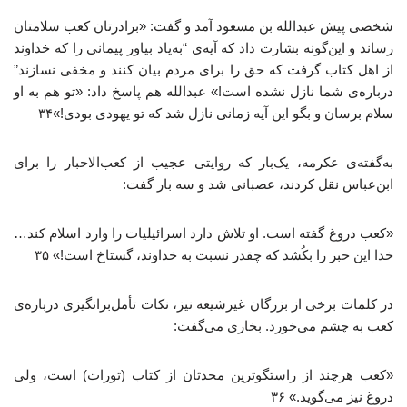
شخصی پیش عبدالله بن مسعود آمد و گفت: «برادرتان کعب سلامتان
رساند و این‌گونه بشارت داد که آیه‌ی “به‌یاد بیاور پیمانی را که خداوند
از اهل کتاب گرفت که حق را برای مردم بیان کنند و مخفی نسازند”
درباره‌ی شما نازل نشده است!» عبدالله هم پاسخ داد: «تو هم به او
سلام برسان و بگو این آیه زمانی نازل شد که تو یهودی بودی!»۳۴
به‌گفته‌ی عکرمه، یک‌بار که روایتی عجیب از کعب‌الاحبار را برای
ابن‌عباس نقل کردند، عصبانی شد و سه بار گفت:
«کعب دروغ گفته است. او تلاش دارد اسرائیلیات را وارد اسلام کند…
خدا این حبر را بکُشد که چقدر نسبت به خداوند، گستاخ است!» ۳۵
در کلمات برخی از بزرگان غیرشیعه نیز، نکات تأمل‌برانگیزی درباره‌ی
کعب به چشم می‌خورد. بخاری می‌گفت:
«کعب هرچند از راستگوترین محدثان از کتاب (تورات) است، ولی
دروغ نیز می‌گوید.» ۳۶