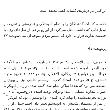
ابن‌کثیر نیز درباره‌ی کلمات کعب معتقد است:
«کعب، کلمات گذشتگان را با تمام آمیختگی و نادرستی و تحریف و
تبدیل‌هایی که داشت، نقل می‌کرد. از این‌رو برخی از نقل‌های وی، با
حقیقت تفاوت فراوانی دارد که بیشتر مردم متوجه آن نمی‌شوند.» ۳۷
پی‌نوشت‌ها:
۱. ذهبی، تاریخ الإسلام، ج۳، ص۳۹۷. ۲.چنان‌که ابن‌عباس حبر الاُمة و
حبر البحر نامیده شده است. (اسد الغابه، ج۳، ص۲۹۱- ذیل اسم
عبدالله بن عباس) ۳. زرکلی، الأعلام، ج۵، ص۲۲۸. ۴. تاریخ مدینة
دمشق، ج۵۰، ص۱۵۱. استاد کعب، ابومسلم جلیلی نیز از یهودیان
منطقه یمن بود که بعدها ساکن شام شد. گفته شده در زمان ابوبکر یا
عمر یا معاویه مسلمان شد! و برای توجیه اسلام دیروقتش، آیه‌ای از
تورات تحریف‌نشده را بهانه کرد. کنیه‌ی او ابوسموأل بود که ابوبکر آن
را پس از مسلمان شدنش، به ابومسلم تغییر داد! احمد حنبل، او را از
راویان ثقه منطقه شام می‌دانست! (تاریخ مدینة دمشق، ج۶۷، ص۲۱۴