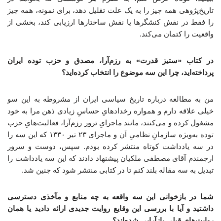
تاریخ‌پژوهی همه چیز را به یک علت تقلیل دهد، برای نمونه، همه چیز
را فقط در نقش کنشگرها یا نقش ساختارها ارزیابی کند، بخشی از
واقعیت را کتمان می‌کند.
در کتاب «ستیز قدرت» به رزم‌آرا، مصدق و حزب توده ایران
پرداخته‌اید، چرا این سه موضوع را انتخاب کرده‌اید؟
من به مطالعه درباره تاریخ سیاسی ایران از مشروطه به این سو
خیلی علاقه دارم و همواره رخدادهایِ حساسِ زیادی ذهن مرا به خود
مشغول کرده و می‌کنند، مانند ماجرایِ ترور رزم‌آرا، فعالیت‌هایِ حزب
توده به‌ویژه سازمانِ نظامیِ آن و ماجرای ۲۳ تیر ۱۳۳۰ که این سه را
در سه یادداشت کوتاه منتشر کرده بودم. سپس، دوست و سرور
ارجمندم آقای مصطفی ملکیان پیشنهاد دادند که این سه یادداشت را
تبدیل به سه مقاله بلند کنم تا در کتابی منتشر شود که چنین شد.
شما در بازخوانی این سه واقعه به چه منابع و مآخذی دسترسی
داشتید و آیا با بررسی این وقایع روایت جدیدی ارائه دادید یا همان
روایت‌های قبلی بازآرایی شده‌اند؟