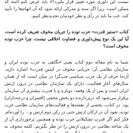
نیست این داوری مورد تغییر قرار بگیرد؟» باید عرض کنم البته که
ممکن است. زیرا اگر سند و مدرکی ارائه شود که آن اتهام‌ها را تأیید
کند، خب ما باید در رأی و نظر خودمان تجدیدنظر کنیم.
کتاب «ستیز قدرت» حزب توده را جریان مخوف تعریف کرده است،
آیا این یک نوع پیش‌داوری و قضاوت اخلاقی نیست، چرا حزب توده
مخوف است؟
شما به نامِ مقاله دومِ کتاب یعنی «نگاهی به حزب توده ایران و
سازمان نظامی آن: جریانی مخوف در کمینِ قدرت» اشاره دارید.
آن‌جا حرف از یک حزب سیاسی چپ‌گرا در میان است که از همان
سال‌هایِ آغازِ فعالیت، دارای یک سازمان نظامی در درون ارتش
ایران است و پس از یک وقفه، دوباره و با قدرت بیشتری آن سازمان
برقرار می‌شود که دربردارنده دو بخشِ مخفی (افسران و درجه‌داران)
بود. در کتاب، بخشی از نقشه‌ها و فعالیت‌های سازمان نظامی حزب
توده، نفوذ آن در ارکان ارتش حتی در رکن دوم ارتش و… را آورده‌ام.
فکر کنم اگر قدرتِ تشکیلاتیِ حزب توده و همچنین برخورداری آن از
یک شاخه نظامی در درون ارتش را در نظر بگیریم، کلمه مخوف به