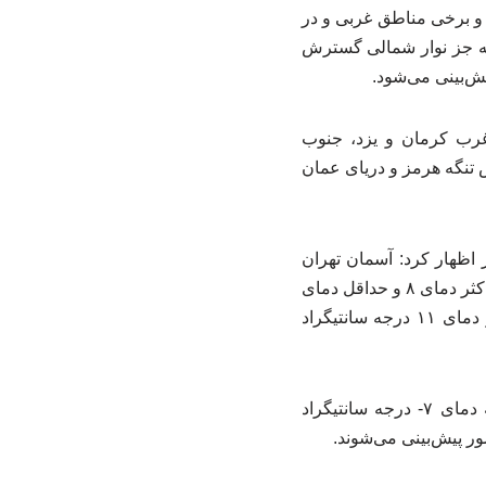
و برخی مناطق غربی و در
نه به کل کشور به جز نوار شمالی گسترش
ش‌بینی می‌شود.
غرب کرمان و یزد، جنوب
 تنگه هرمز و دریای عمان
اظهار کرد: آسمان تهران
فردا جمعه کمی ابری و غبار رقیق از بعد از ظهر افزایش ابر گاهی وزش باد و بارش پراکنده با حداکثر دمای ۸ و حداقل دمای
۲- درجه سانتیگراد و طی شنبه صاف تا کمی ابری گاهی وزش باد با حداقل دمای ۱ و حداکثر دمای ۱۱ درجه سانتیگراد
ضیاییان در پایان گفت: فردا شهرکرد با کمینه دمای ۱۰- سانتیگراد و پس فردا زنجان با کمینه دمای ۷- درجه سانتیگراد