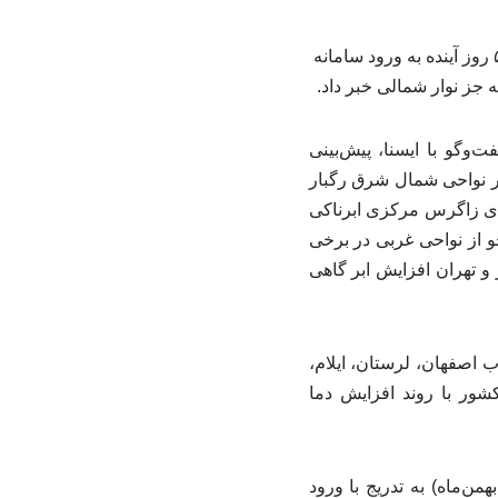
رییس مرکز ملی پیش‌بینی و مدیریت بحران مخاطرات وضع هوا ضمن پیش‌بینی هواشناسی برای ۵ روز آینده به ورود سامانه
ه جز نوار شمالی خبر داد.
وگو با ایسنا، پیش‌بینی
: امروز پنجشنبه در نواحی شمال شرق رگبار
های زاگرس مرکزی ابرناکی
با گذر امواج تراز میانی جو از نواحی غربی در برخی
و تهران افزایش ابر گاهی
 اصفهان، لرستان، ایلام،
کشور با روند افزایش دما
یان از ورود سامانه بارشی جدید و گسترش دامنه بارش آن نیز خبر داد و گفت: شنبه (۴ بهمن‌ماه) به تدریج با ورود