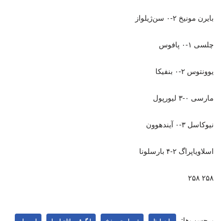
بایرن مونیخ ۲-۰ سن‌ژیلواز
چلسی ۱-۰ پافوس
یوونتوس ۲-۰ بنفیکا
مارسی ۰-۳ لیورپول
نیوکاسل ۳-۰ آیندهوون
اسلاویاپراگ ۲-۴ بارسلونا
۲۵۸ ۲۵۸
برچسب‌ها: