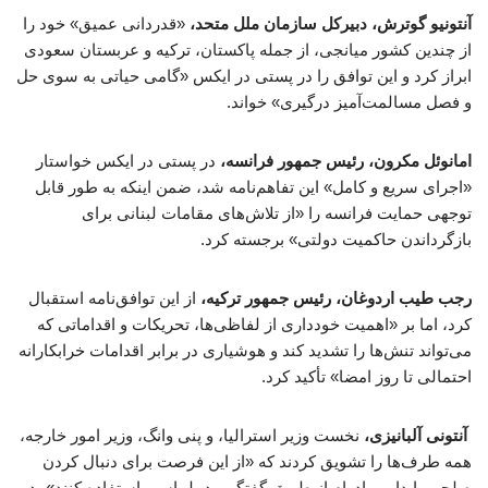
آنتونیو گوترش، دبیرکل سازمان ملل متحد،
«قدردانی عمیق» خود را
از چندین کشور میانجی، از جمله پاکستان، ترکیه و عربستان سعودی
ابراز کرد و این توافق را در پستی در ایکس «گامی حیاتی به سوی حل
و فصل مسالمت‌آمیز درگیری» خواند.
امانوئل مکرون، رئیس جمهور فرانسه،
در پستی در ایکس خواستار
«اجرای سریع و کامل» این تفاهم‌نامه شد، ضمن اینکه به طور قابل
توجهی حمایت فرانسه را «از تلاش‌های مقامات لبنانی برای
بازگرداندن حاکمیت دولتی» برجسته کرد.
رجب طیب اردوغان، رئیس جمهور ترکیه،
از این توافق‌نامه استقبال
کرد، اما بر «اهمیت خودداری از لفاظی‌ها، تحریکات و اقداماتی که
می‌تواند تنش‌ها را تشدید کند و هوشیاری در برابر اقدامات خرابکارانه
احتمالی تا روز امضا» تأکید کرد.
آنتونی آلبانیزی،
نخست وزیر استرالیا، و پنی وانگ، وزیر امور خارجه،
همه طرف‌ها را تشویق کردند که «از این فرصت برای دنبال کردن
صلحی پایدار و بادوام از طریق گفتگو و دیپلماسی استفاده کنند»، در