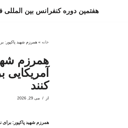
هفتمین دوره کنفرانس بین المللی ف
پرش
به
محتوا
خانه
»
همرزم شهید پاکپور: بر
همرزم شهید
آمریکایی ب
کنند
از
می 29, 2026
همرزم شهید پاکپور: برای ن