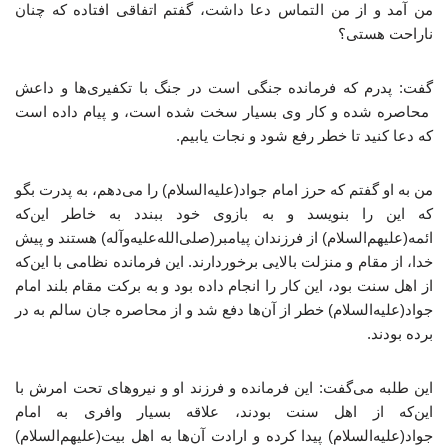
من آمد و از من التماس دعا داشت، گفتم اتفاقی افتاده که چنان
ناراحت هستی؟
گفت: پدرم که فرمانده جنگی است در جنگ با تکفیری‌ها و داعش
محاصره شده و کار وی بسیار سخت شده است، و پیام داده است
که دعا کنید تا خطر رفع شود و نجات یابیم.
من به او گفتم که حرز امام جواد(علیه‌السلام) را می‌دهم، به پدرت بگو
که این را بنویسد و به بازوی خود ببندد به خاطر این‌که
ائمه(علیهم‌السلام) از فرزندان پیامبر(صلی‌الله‌علیه‌وآله) هستند و پیش
خدا، از مقام و منزلت بالایی برخوردارند. این فرمانده نظامی با این‌که
از اهل سنت بود، این کار را انجام داده بود و به برکت مقام بلند امام
جواد(علیه‌السلام) خطر از آن‌ها دفع شد و از محاصره جان سالم به در
برده بودند.
این طلبه می‌گفت: این فرمانده و فرزند او و نیروهای تحت امرش با
این‌که از اهل سنت بودند، علاقه بسیار وافری به امام
جواد(علیه‌السلام) پیدا کرده و ارادت آن‌ها به اهل بیت(علیهم‌السلام)