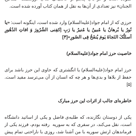
الجنان» نیز تعدادی از آن‌ها به نقل از همان کتاب آورده شده است.
حرزی که از امام جواد(علیه‌السلام) وارد شده است، اینگونه است:
«یا
نُورُ یا بُرهانُ یا مُبینُ یا مُنیرُ یا رَبِ اِکفِنی الشُرُورَ وَ افاتِ الدُهُورِ
اَسئَلُکَ النَجاةَ یَومَ یُنفَخُ فِی الصُورِ»[۴]
خاصیت حرز امام جواد(علیه‌السلام)
حرز امام جواد(علیه‌السلام) یا انگشتری که حاوی این حرز باشد برای
حفظ از بلاها و بدی‌ها و هر چه که انسان از آن می‌ترسد مفید است.
[۵]
خاطره‌ای جالب از اثرات این حرز مبارک
یکی از دوستان نگارنده، که طلبه‌ی فاضل و یکی از اساتید دانشگاه‌
است، نقل می‌کند، در سفری که به سوریه رفته بودم، فرزند یکی از
فرماندهان ارتش سوریه با من آشنا شد، روزی با ناراحتی تمام پیش