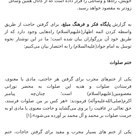
خویش، راه‌ها و وسائلی را قرار داده است که از کانال همین وسائل
زودتر به مقصود خواهد رسید.
به گزارش
پایگاه فکر و فرهنگ مبلغ،
برای گرفتن حاجت از طریق
واسطه کردن ائمه اطهار(علیهم‌السلام) راه‌هایی وجود دارد که از
طریق خود آن بزرگواران بیان شده است؛ ما در این نوشتار نحوه
توسل به امام جواد(علیه‌السلام) را به اختصار بیان می‌کنیم:
ختم صلوات
یکی از ختم‌های مجرب برای گرفتن هر حاجتی، مادی یا معنوی،
فرستادن صلوات و هدیه این صلوات به محضر نورانی
معصومین(علیهم‌السلام) است؛ چنان‌چه پیامبر
اکرم(صلی‌الله‌علیه‌وآله) فرمودند: «هر کس بر من صلوات فرستد،
حق تعالی درِ عافیت را بر وی می‌گشاید و حاجت معنوی یا مادی او به
حرمت صلوات بر محمد و آل محمد بر آورده می‌شود».[۱]
یکی از ختم های بسیار مجرب و مفید برای گرفتن حاجات، ختم