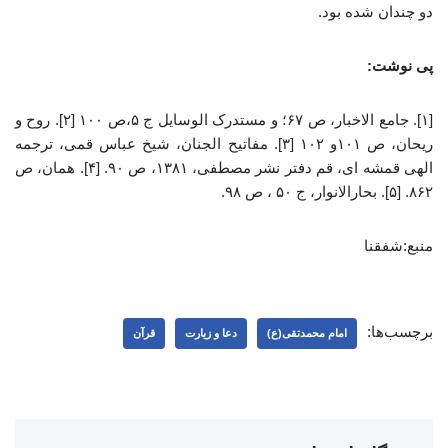
دو چندان شده بود.
پی نوشت:
[۱]. جامع الاخبار، ص ۶۷؛ و مستدرک الوسایل ج ۵،ص ۱۰۰ [۲]. روح و
ریحان، ص ۱۰۱و ۱۰۲ [۳]. مفاتیح الجنان، شیخ عباس قمی، ترجمه
الهی قمشه ای، قم دفتر نشر مصطفی، ۱۳۸۱، ص ۹۰. [۴]. همان، ص
۸۶۲. [۵]. بحارالانوار، ج ۵۰ ، ص ۹۸.
منبع:شفقنا
برچسب‌ها:
امام محمدتقی(ع)
دعا و زیارت
قرآن