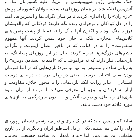
جنگ تحمیلی رژیم صهیونیستی و آمریکا علیه کشورمان تنگ و
آتش‌بس اعلام شد. در همان روزهای نخست، جوانان کشورمان پویش
«بازی‌ران» را راه‌اندازی کردند تا در میان نگرانی‌ها و استرس‌ها، امید
را در دل کودکان و نوجوانان زنده نگه دارند؛ کودکانی که والدینشان
فرزند جنگ بودند و اکنون آنها جنگ را نه فقط از پشت پنجره‌های
کلاس‌های مجازی، بلکه با جان خود لمس کردند. آنها مفهوم
«مقاومت» را نه در کتاب، که در تأخیر اتصال اینترنت و نگرانی
چشم‌های بزرگ‌ترها تجربه کردند. حال در این روزهای پساجنگ، به
بازی‌هایی نیاز دارند که نه فراموشی، که «امید به ایستادن دوباره» را
به زبانی ساده و ملموس به آنها بیاموزد؛ بازی‌هایی که در آنها قهرمان
بودن یعنی انتخاب درست، یعنی در زمان درست، در جای درست
ایستادن. بنابر روایت ایکنا بازی‌هایی را با محور اخلاق، مقاومت و
ایثار به کودکان و نوجوانان معرفی می‌کند تا بتوانند از میان انبوه
بازی‌های رایانه‌ای، ویدیویی، آنلاین و … بدون سردرگمی به بازی‌های
مورد علاقه خود دست یابند.
شاید کمتر پیش بیاید که در یک بازی ویدیویی، رستم دستان و پوریای
ولی را کنار هم ببینیم. یکی از دل اساطیر ایران و دیگری از دل تاریخ
پهلوانی این سرزمین. اما «نبرد نامداران» ساخته حسنعلی نجاتی،