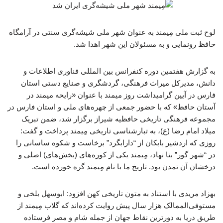
لوح ثبت ملی مِیمند به عنوان شهر ملی شیشه‌گری سنتی در آرامگاه
حافظ رونمایی و به مسئولان این شهر اهدا شد.
به گزارش هفتمین دوره کنفرانس بین المللی فناوری اطلاعات و
دانش، مدیرکل میراث فرهنگی، گردشگری و صنایع دستی استان
فارس در آیین گرامیداشت روز میمند با عنوان «رایحه میمند در
آستان حافظ» که با حضور جمعی از چهره‌های ملی و استان فارس در
مجموعه فرهنگی تاریخی حافظیه شیراز برگزار شد، ضمن تبریک
میلاد امام رضا (ع)، به تبارشناسی تاریخی مِیمند پرداخت و گفت:
روزی که اردشیر بابکان از “دارابگرد” برخاست و شکوه ساسانی را
در “شهر گور” بنا نهاد، مِیمند یکی از کوره‌های (بخش‌های) اصلی و
درخشان آن تمدن بود. تاریخ ما با نام مِیمند گره خورده است.
بهزاد مریدی با استناد به متون تاریخی کهن افزود: ابوسهل بلخی و
مستوفی‌الممالک هزار سال پیش روایت کرده‌اند که گلاب مِیمند از
طریق دریا به دورترین نقاط جهان از جمله شام و مصر فرستاده