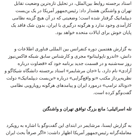
استاد برجسته روابط بین‌الملل، در تحلیل تازه‌ترین وضعیت تقابل
تهران و واشنگتن هشدار داد: رئیس‌جمهور آمریکا در یک بن‌بست
دیپلماتیک گرفتار شده است؛ وضعیتی که در آن هیچ گزینه نظامی
کارآمدی وجود ندارد و هرگونه درگیری با ایران، بدون شک فاقد یک
پایان خوش برای ایالات متحده خواهد بود.
به گزارش هفتمین دوره کنفرانس بین المللی فناوری اطلاعات و
دانش، «اندرو ناپولیتانو» مجری و کارشناس سابق شبکه فاکس‌نیوز
روز سه‌شنبه و در قسمت جدید برنامه خود که «قضاوت درباره
آزادی» نام دارد، با «جان مرشایمر» استاد برجسته دانشگاه شیکاگو و
نظریه‌پرداز مکتب «نو واقع‌گرایی» درباره «بن‌بست دیپلماتیک» دولت
«دونالد ترامپ» درمورد ایران و پیامدهای هرگونه رویارویی نظامی
گفت‌وگو کرده است.
تله اسرائیلی؛ مانع بزرگ توافق تهران و واشنگتن
به گزارش ایسنا، مرشایمر در ابتدای این گفت‌وگو با اشاره به رویکرد
معامله‌گرانه رئیس‌جمهور آمریکا اظهار داشت: «اگر صرفاً بحث ایران