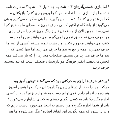
* اما بازی شمس‌آذرتان ۳-۰ شد.
به چه دلیل ۳-۰ شود؟ سفارت نامه
داده و اجازه بازی به ما ندادند. من کجا بروم بازی کنم؟ بازیکنان ما
کجا بروند بازی کنند؟ شما به من بگویید. ما هی سکوت می‌کنیم و هی
می‌گویند از باشگاه تراکتور کسی حرف نمی‌زند. صدای ما به هیچ کجا
نمی‌رسد. همین الان از مسئولان تبریز زنگ می‌زنند چرا حرف زدی.
من حرف می‌زنم و حق تیمم را می‌گیرم. می‌خواهند من را محروم
کنند، می‌خواهند محروم نکنند. من پشت تیمم هستم. کسی از تیم ما
حرف نمی‌زند. همه راجع به تیم ما حرف می‌زنند اما تنها کسی که از
تیم ما حرف می‌زند من هستم. صفحات مجازی را که باز می‌کند همه
فحش می‌دهند. انقدر فرهنگ هواداری‌مان ضعیف است که بلد نیستند
حرف بزنند.
* بیشتر حرف‌ها راجع به حرکتی بود که می‌گفتند توهین آمیز بود.
حرکت من را صد بار در تلویزیون بگذارید؛ آن حرکت را همین امروز
هم ده بار انجام دادم. نمی‌توانم دست به شلوارم بزنم؟ باید از کسی
اجازه بگیرم؟ باید به کسی بگویم دستم به کجای شلوارم می‌خورد؟
باید از شما اجازه بگیرم؟ من دستم به اینجا می‌خورد. دست نزنم که
وایرال نشود که همه بگویند این اتفاق افتاده؟ مگر می‌شود؟ ما هم