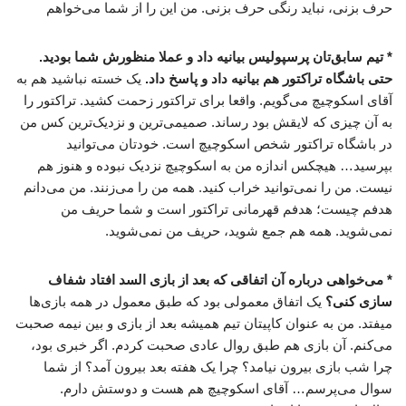
حرف بزنی، نباید رنگی حرف بزنی. من این را از شما می‌خواهم‌
* تیم سابق‌تان پرسپولیس بیانیه داد و عملا منظورش شما بودید.
حتی باشگاه تراکتور هم بیانیه داد و پاسخ داد.
یک خسته نباشید هم به
آقای اسکوچیچ می‌گویم. واقعا برای تراکتور زحمت کشید. تراکتور را
به آن چیزی که لایقش بود رساند. صمیمی‌ترین و نزدیک‌ترین کس من
در باشگاه تراکتور شخص اسکوچیچ است. خودتان می‌توانید
بپرسید… هیچکس اندازه من به اسکوچیچ نزدیک نبوده و هنوز هم
نیست. من را نمی‌توانید خراب کنید. همه من را می‌زنند. من می‌دانم
هدفم چیست؛ هدفم قهرمانی تراکتور است و شما حریف من
نمی‌شوید. همه هم جمع شوید، حریف من نمی‌شوید.
* می‌خواهی درباره آن اتفاقی که بعد از بازی السد افتاد شفاف
سازی کنی؟
یک اتفاق معمولی بود که طبق معمول در همه بازی‌ها
میفتد. من به عنوان کاپیتان تیم همیشه بعد از بازی و بین نیمه صحبت
می‌کنم. آن بازی هم طبق روال عادی صحبت کردم. اگر خبری بود،
چرا شب بازی بیرون نیامد؟ چرا یک هفته بعد بیرون آمد؟ از شما
سوال می‌پرسم… آقای اسکوچیچ هم هست و دوستش دارم.