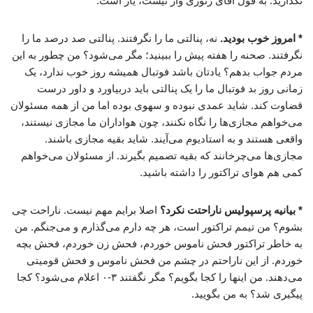
نگذارید. به قول آقای زنوزی وار نیست، یار است.
* امروز خوب بودید.
نه، پنالتی ما را نگرفتند. پنالتی صد درصد ما را
نگرفتند. صحنه را هفته پیش را ببینید؛ مگر می‌شود؟ من چطور به این
مردم جواب بدهم؟ یادتان باشد فوتبال همیشه روز خوب ندارد، یک
زمانی روز بد فوتبال ما را یک پنالتی باید دربیاورد و داور درست
قضاوت کند. شاید عمدی نبوده و سهوی بوده اما من از همه مسئولان
می‌خواهم مجازی‌ها را نگاه نکنند، چون هواداران ما مجازی نیستند،
واقعی هستند و به استادیوم می‌آیند. شاید بقیه مجازی باشند.
مجازی‌ها می‌چرخانند که بقیه تصمیم بگیرند. از مسئولان می‌خواهم
کمی هم هوای تراکتور را داشته باشید.
* بیانیه پرسپولیس ناراحتت نکرد؟
اصلا برایم مهم نیست. ناراحت چی
بشوم؟ من تیمم تراکتور است، هر چه دارم می‌گذارم و می‌جنگم. من
به خاطر تراکتور فحش ناموس خوردم، فحش زن خوردم، فحش بچه
خوردم. از این ناراحتم در چشم من فحش ناموس و فحش قومیتی
می‌دهند. من اینها را کجا بگویم؟ مگر نگفتند ۳-۰ اعلام‌ می‌شود؟ کجا
پیگیری شد؟ به من بگویید.