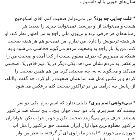
سال‌های خوبی با او داشتیم…
* علت جدایی چه بود؟
من نمی‌توانم صحبت کنم. آقای اسکوچیچ
هست و می‌توانید از او بپرسید. نمی‌توانید چیزی را ندیدید هر
رسانه‌های هر حرفی بزند و تریبون ملی راجع به من اظهار نظر کند. او
هر هفته تریبونش را دارد، من ندارم. من نمی‌خواهم هر هفته صحبت
کنم. من یک‌بار راجع به وضعیت مردم می‌گویم فحاشی می‌شود و به
شبکه‌ای می‌رویم که طرف معلوم نیست از کجا آمده و صحبت من را
برعکس به مردم نشان می‌دهد. یکی دیگر در یک تیم خاص یک صحبتی
می‌کند و می‌گوید به به، چه صحبتی کرد. من هم همین صحبت را
کردم و برعکس عمل شد اما همان صحبت را او کرد، چه گفت، یاالله،
از زبانش چه درآمد. من در تراکتور صحبت کنم برعکس می‌شود.
* نمی‌خواهی اسم ببری؟
دلیلی ندارد که اسم ببرم. یکی دو نفر
نیستند که اسم ببرم. یک، دو، سه، چهار، پنج… پنج شبکه ضد تراکتور
هستند. حرف بزنم می‌گویند صحبت نکن و جو را خراب نکن. هواداران
تراکتور مظلوم‌ترین هواداران ایران هستند. حق تراکتور را مثل آب
خوردن می‌خورند. ۹ امتیاز ما را وی ای آر گرفته، به نظر من وار