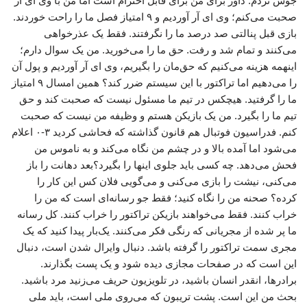
جوش نزدم. داور برای من برای قابل احترام است اما من با وی ای آر
صحبت می‌کنم؛ وی ای آر آوردیم و ۹ امتیاز فصل‌ ما را راحت خوردند.
بازی قبل پنالتی صد درصد ما را نگرفتند. فقط یک عذرخواهی
می‌کنند و تمام شد و رفت. حق ما را می‌خورید. من یک سوال دارم؛
اینهمه هزینه می‌کنیم که حق‌مان را بگیریم، وی ای آر آوردیم و پول آن
را می‌دهیم اما تراکتور با این سیستم ضرر کند؟ همین امسال ۹ امتیاز
ما را گرفتید. هیچکس در تیم ما مسئول نیست که صحبت کند و حق
تیم ما را بگیرد. من یک بازیکن هستم و وظیفه‌ من نیست که صحبت
کنم. فدراسیون فوتبال هم قانون گذاشته که فحاشی کردید ۳-۰ اعلام
می‌شود اما آمده بالا و در چشم من نگاه می‌کند و به ناموس من
فحش می‌دهد. چه کسی باید جلوی اینها را بگیرد؟بعد دهانت را باز
می‌کنی، نیشت را بازی می‌کنی و می‌گویی فلان کس این کار را
کرده؟ صحنه من را نگاه کنید؛ فقط جو رسانه‌ای است که من را
خراب کنند. فقط می‌خواهند بازیکن تراکتور را خراب کنند. کل رسانه
ما پر شده از مجریانی که رنگی فکر می‌کنند. یک‌بار پیدا کنید که یک
مجری سمت تراکتور را گرفته باشد. دنبال وایرال شدن است، دنبال
این است که در صفحات مجازی دیده شود و یک پست بگذارند.
برادرها، انقدر انسان باشید، در تلویزیون حریف می‌زنید مرد باشید.
بحث من این است. پشت تریبون که می‌روی ملی است، باید ملی