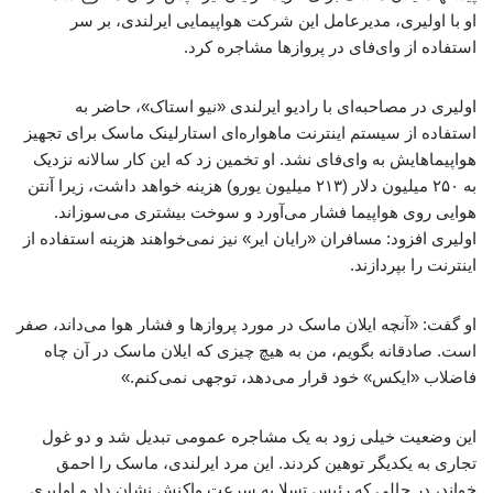
او با اولیری، مدیرعامل این شرکت هواپیمایی ایرلندی، بر سر
استفاده از وای‌فای در پروازها مشاجره کرد.
اولیری در مصاحبه‌ای با رادیو ایرلندی «نیو استاک»، حاضر به
استفاده از سیستم اینترنت ماهواره‌ای استارلینک ماسک برای تجهیز
هواپیماهایش به وای‌فای نشد. او تخمین زد که این کار سالانه نزدیک
به ۲۵۰ میلیون دلار (۲۱۳ میلیون یورو) هزینه خواهد داشت، زیرا آنتن
هوایی روی هواپیما فشار می‌آورد و سوخت بیشتری می‌سوزاند.
اولیری افزود: مسافران «رایان ایر» نیز نمی‌خواهند هزینه استفاده از
اینترنت را بپردازند.
او گفت: «آنچه ایلان ماسک در مورد پروازها و فشار هوا می‌داند، صفر
است. صادقانه بگویم، من به هیچ چیزی که ایلان ماسک در آن چاه
فاضلاب «ایکس» خود قرار می‌دهد، توجهی نمی‌کنم.»
این وضعیت خیلی زود به یک مشاجره عمومی تبدیل شد و دو غول
تجاری به یکدیگر توهین کردند. این مرد ایرلندی، ماسک را احمق
خواند، در حالی که رئیس تسلا به سرعت واکنش نشان داد و اولیری