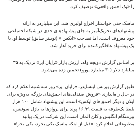
را «یک احمق واقعی» توصیف کرد.
ماسک حتی خواستار اخراج اولیری شد. این میلیاردر به ارائه
پیشنهادهای تحریک‌آمیز به جای پیشنهادهای جدی در شبکه اجتماعی
خود معروف است. اما تصاحب «ایکس « (توییتر سابق) توسط او، با
یک پیشنهاد غافلگیرکننده برای خرید آغاز شد.
بر اساس گزارش دویچه وله، ارزش بازار «رایان ایر» نزدیک به ۳۵
میلیارد دلار (۳۰ میلیارد یورو) تخمین زده می‌شود.
طبق گزارش بیزنس اینسایدر، «رایان ایر» روز سه‌شنبه اعلام کرد که
در حال راه‌اندازی «فروش صندلی‌های احمق‌های بزرگ، به‌ویژه برای
ایلان و دیگر احمق‌های ایکس» است. این پیشنهاد شامل ۱۰۰ هزار
بلیط یک‌طرفه به قیمت ۱۶.۹۹ پوند برای پروازها به بازل سوئیس،
بیرمنگام انگلیس و کلن آلمان است. این شرکت در یک بیانیه
مطبوعاتی اعلام کرد: «قبل از اینکه ماسک یکی بخرد، یکی بخر!»