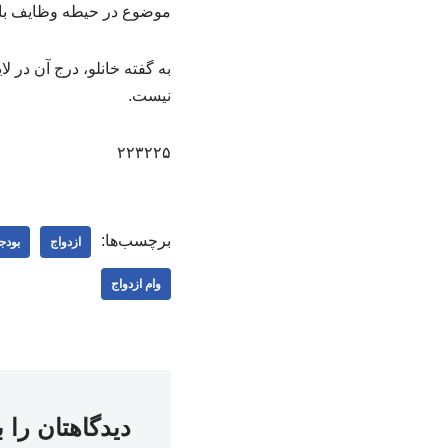
موضوع در حیطه وظایف بان
به گفته خانلو، درج آن در ل
نیست.
۲۲۳۲۲۵
برچسب‌ها:
ازدواج
بودج
وام ازدواج
دیدگاهتان را 