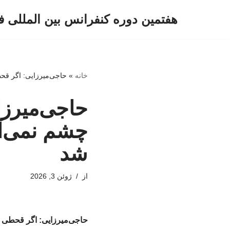
هفتمین دوره کنفرانس بین المللی ف
پرش
به
محتوا
خانه
»
حاجی‌میرزایی: اگر قح
حاجی‌میرزا
چشم نمی‌آم
شد
از
ژوئن 3, 2026
حاجی‌میرزایی: اگر قحطی م