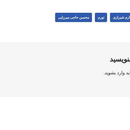
کارم شیرازی
تورم
محسن حاجی میرزایی
بنویسید
ید
وارد بشوید
.