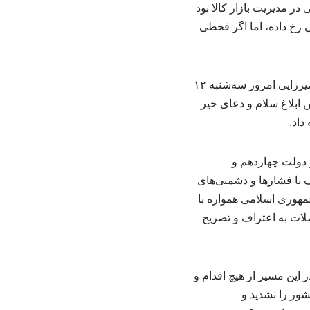
ر مدیریت بازار کالا بود
یار زیاد بود و اگرچه گرانی رخ داده، اما اگر قحطی
به گزارش خبرگزاری هفتمین دوره کنفرانس بین المللی فناوری اطلاعات و دانش، محسن حاجی‌میرزایی امروز سه‌شنبه ۱۲
ضمن ابلاغ سلام و دعای خیر
داد.
 دولت چهاردهم و
 با فشارها و دشمنی‌های
م جمهوری اسلامی همواره با
گذشته به لحاظ تشدید معضلات به اعتراف و تصریح
این مسیر از هیچ اقدام و
شور را تشدید و