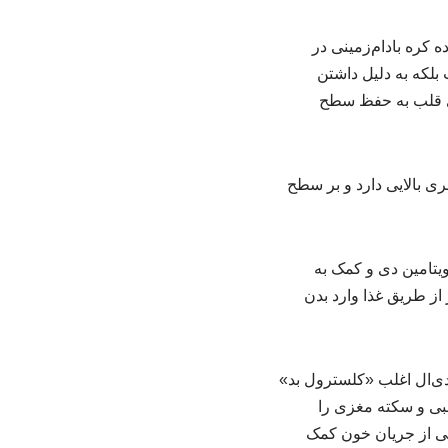
 کره بادام‌زمینی در
لکه به دلیل داشتن
رای قلب به حفظ سطح
ری بالایی دارد و بر سطح
یتامین دی و کمک به
 از طریق غذا وارد بدن
ون در دو شکل اصلی جابه‌جا می‌شود: ال‌دی‌ال (LDL) و اچ‌دی‌ال (HDL). ال‌دی‌ال اغلب «کلسترول بد»
لبی و سکته مغزی را
ی از جریان خون کمک