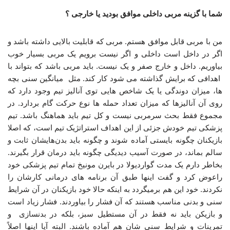
شما با گزینه مربی داخلی موافق بودید یا خارجی ؟
من با مربی قابل موافق هستم. مربی که قابلیت بالایی داشته باشد و
اگر در داخل است داخلی و اگر نیست برویم یک مربی بسیار خوب
بیاوریم. داخل و خارج صفر و یک نیست. باید مربی باشد که بتواند با
اهدافی که برایش گذاشته می شود کار کند. مثل میانگین سنی بچه
ها، میزان دوندگی یا یک شاخص هایی توی آنالیز تیم وجود دارد که
روی آن آنالیزها که میزان تعداد حمله ها نوع حرکت گام بردارد. در
مجموع فقط بحث سرمربی نیست و کل تیم باید هماهنگ باشد. تیم
پزشکی تیم خودش جزئی از این اهداف استراتژیک تیم است، که اصلا
بازیکنان چگونه بایستی آماده شوند و چگونه باید بدن‌هایشان ثابت و
سالم بماند، در صورت آسیب دیدیگی چگونه باید درمان قرار بگیرند.
بخاطر دارم یک مدت گواردیولا در بایرن مونیخ تمام تیم پزشکی خود
راعوض کرد و گفت اینها طبق آن برنامه های درمانی کارشان را
نکردند. خود این هم برمیگردد به اینکه حالا خود بازیکنان در آن شرایط
سنی و بدنی مناسب هستند که آن فشار را بیاوردند. فشار زیاد است
و بازیکن باید نه فقط در آن مستطیل سبز، بلکه در بدنسازی و
تمرینات و شرایط سنی شان هم آماده باشند. البته آیا اینها اصلاً