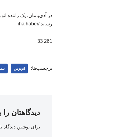
در آدی‌یامان، یک راننده ات
رساند./iha haber
261 33
برچسب‌ها:
اتوبوس
بیم
دیدگاهتان را 
برای نوشتن دیدگاه با