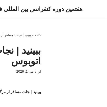
هفتمین دوره کنفرانس بین المللی ف
پرش
به
محتوا
خانه
»
ببینید | نجات مسافر ا
ببینید | ن
اتوبوس
از
می 1, 2026
ببینید | نجات مسافر از م