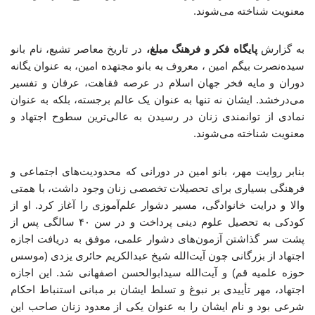
معنویت شناخته می‌شوند.
به گزارش
پایگاه فکر و فرهنگ مبلغ،
در تاریخ معاصر تشیع، نام بانو
سیده‌نصرت بیگم امین ، معروف به بانو مجتهده امین، به عنوان یگانه
دوران و مایه فخر جهان اسلام در عرصه فقاهت، عرفان و تفسیر
می‌درخشد. ایشان نه تنها به عنوان یک عالم برجسته، بلکه به عنوان
نمادی از توانمندی زنان در رسیدن به عالی‌ترین سطوح اجتهاد و
معنویت شناخته می‌شوند.
بنابر روایت مهر، بانو امین در دورانی که محدودیت‌های اجتماعی و
فرهنگی بسیاری برای تحصیلات تخصصی زنان وجود داشت، با همتی
والا و درایت خانوادگی، مسیر دشوار علم‌آموزی را آغاز کرد. او از
کودکی به تحصیل علوم دینی پرداخت و در سن ۴۰ سالگی پس از
پشت سر گذاشتن آزمون‌های دشوار علمی، موفق به دریافت اجازه
اجتهاد از بزرگانی چون آیت‌الله شیخ عبدالکریم حائری یزدی (موسس
حوزه علمیه قم) و آیت‌الله سیدابوالحسن اصفهانی شد. این اجازه
اجتهاد، مهر تأییدی بر نبوغ و تسلط ایشان بر مبانی استنباط احکام
شرعی بود و نام ایشان را به عنوان یکی از معدود زنان صاحب این