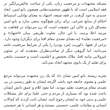
مسئله مجتهدات و مرجعیت زنان، یکی از مباحث چالش‌برانگیز در
فقه اسلامی است که با ظهور شخصیت‌هایی همچون بانو امین، ابعاد
جدیدی به خود گرفت. در فقه شیعه، اجتهاد به معنای توانایی استنباط
احکام از منابع شرعی، برای زنان هیچ‌گونه منعی ندارد و بانو امین
مصداق بارز و عالی این حقیقت است که زن می‌تواند در فقاهت به
مرتبه اعلا برسد. با این حال، تفاوت ظریفی میان «اجتهاد» و
«مرجعیت تقلید» (به معنای تصدی مقام افتا برای دیگران) وجود دارد.
برخی از فقها، ذکوریت (مرد بودن) را یکی از شرایط مرجعیت عامه
می‌دانند، اما گروهی دیگر از صاحب‌نظران معتقدند که در شئون
غیرولایی مانند افتا، ملاک تخصص و اعلمیت است و جنسیت مانعی
برای تقلید از یک بانوی مجتهد ایجاد نمی‌کند.
تجربه زیسته بانو امین نشان داد که یک زن مجتهده می‌تواند مرجع
علمی و معنوی جامعه خود باشد. اگرچه ایشان به طور رسمی در پی
تصدی مقام مرجعیت تقلید نبودند، اما نفوذ کلام و عمق دانش ایشان
باعث شده بود که بسیاری از مردم و حتی علما برای حل مشکلات
علمی و دینی خود به ایشان رجوع کنند. ایشان ثابت کردند که کمالات
انسانی و مقامات علمی، جنسیتی نیستند و هر انسانی با هر جنسیتی