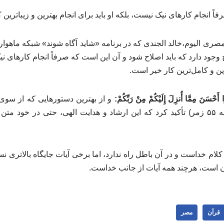
 انجام کارهای نیک نیست، بلکه او باید برای انجام بهترین و زیباترین 
 وجود دارد که باید اصلاح شود و آن این است که صرفاً انجام کارهای 
ین و کامل‌ترین کار خیر است.
ا أَحْسَنَ مِمَّا أُنزِلَ إِلَیْکُمْ مِنْ رَبِّکُمْ:
و از بهترین دستورهایی که از سوی 
شده است، پیروی کنید»(آیه ۵۵ زمر) تأکید کرد که این ارشاد و هدایت الهی، حتی در
لام خداست و در آن باطل راه ندارد، اما برخی آیات جایگاه بالاتری نسب
ن است، هرچند همه آیات از جانب خداست.
قرآن
مصر