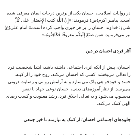
در روایات اسلامی، احسان یکی از برترین درجات ایمان معرفی شده
است. پیامبر اکرم(ص) فرمودند: «إِنَّ اللَّهَ کَتَبَ الإِحْسَانَ عَلی کُلِّ
شَیءٍ؛ خداوند احسان را بر هر چیزی واجب کرده است.» امام علی(ع)
نیز می‌فرماید: «مَن صَنَعَ إِلَیکُم مَعروفًا فَکَافِئُوهُ.»
آثار فردی احسان در دین
احسان، پیش از آنکه اثری اجتماعی داشته باشد، ابتدا شخصیت فرد
را تعالی می‌بخشد. کسی که احسان می‌کند، روح خود را از کینه،
حسد و خودخواهی پاک می‌سازد و به آرامش روانی و رضایت درونی
می‌رسد. از نظر آموزه‌های دینی، احسان نوعی جهاد با نفس
محسوب می‌شود و به تعالی اخلاق فرد، رشد معنویت و کسب رضای
الهی کمک می‌کند.
جلوه‌های اجتماعی احسان؛ از کمک به نیازمند تا خیر جمعی