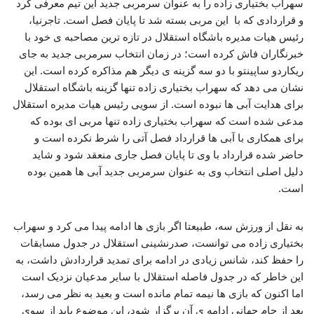
سهراب بختیاری زاده را به عنوان سرمربی جدید این تیم معرفی کرد
و قراردادی که با این مربی بسته شد تا پایان فصل است. تاجرنیا،
رئیس هیات مدیره باشگاه استقلال در تازه ترین مصاحبه ی خود با
خبرنگاران فاش کرده است؛ در زمان انتخاب سرمربی جدید به جای
ریکاردو ساپینتو با دو سه گزینه ی دیگر هم مذاکره کرده است. این
نشان می دهد که سهراب بختیاری زاده تنها گزینه باشگاه استقلال
برای هدایت آبی ها نبوده است. از سویی رئیس هیات مدیره استقلال
مدعی شده است که سهراب بختیاری زاده تنها مربی ای بوده که
برای همکاری با آبی ها قرارداد فصل آتی را شرط نکرده است و
حاضر شده قرارداد با وی تا پایان فصل جاری منعقد شود و شاید
دلیل اصلی انتخاب وی به عنوان سرمربی جدید آبی ها همین بوده
است.
به نقل از ورزش سه، طبیعتا اگر بازی ها ادامه پیدا می کرد و سهراب
بختیاری زاده می توانست، صدرنشینی استقلال در جدول مسابقات
را حفظ کند، شانس زیادی در ادامه برای تمدید قراردادش داشت، به
این خاطر که در جدول فاصله استقلال با سایر مدعیان نزدیک است
اما اکنون که بازی ها نیمه تمام مانده است و بعید به نظر می رسد،
بعد از جام جهانی ادامه ی آن برگزار شود، این موضوع باید از سوی