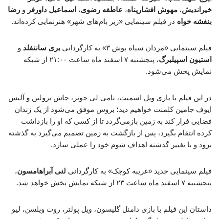
خیراندیش
،
مهوش افشارپناه
،
عاطفه رضوی
،
اسماعیل داورفر
و
رضا
بنفشه خواه
در فیلم سینمایی «زیر بام‌های شهر» هنرنمایی کرده‌اند.
فیلم سینمایی «مردان سیاه پوش ۳» به کارگردانی
بری ساننفلد
و
استیون اسپیلبرگ
، پنجشنبه ۷ اسفند ماه ساعت ۲۱:۰۰ از شبکه
نمایش پخش می‌شود.
در این فیلم با بازی ویل اسمیت، تامی لی جونز، جاش برولین و آلیس
ایوف جامین کلمنت خواهیم دید؛ بروس موفق می‌شود از یک زندان
فضایی فرار کند به زمین بازمی‌گردد تا از کسی که او را بازداشت
کرده انتقام بگیرد، پس از بازگشت به زمین تصمیم می‌گیرد به گذشته
برود و با تغییر گذشته اهداف شوم خود را عملی سازد.
فیلم سینمایی جدید «غریبه کوچک» به کارگردانی
لنی آبراهامسون
،
پنجشنبه ۷ اسفند ماه ساعت ۲۳ از شبکه نمایش پخش خواهد شد.
داستان این فیلم با بازی دامنل گلیسون، ویل پولتر، روث ویلسن، لیو