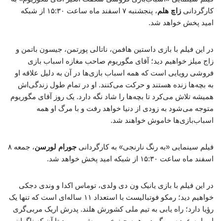
کارگردانی
زاچ هلم
، پنجشنبه ۷ اسفند ماه ساعت ۱۵:۳۰ از شبکه
امید پخش خواهد شد.
در این فیلم با بازی داستین هافمن، ناتالی پورتمن، جیسون باتمن و
زاج میلز خواهیم دید؛ آقای مگوریوم صاحب مغازه اسباب بازی
فروشی رویایی است که همه اسباب بازی‌ها در آن به دلیل علاقه او
به بچه‌ها زنده هستند و حرکت می‌کنند. او در تمام طول زندگی‌اش
همیشه تلاش می‌کرد تا بچه‌ها را شاد نگه دارد. یک روز آقای مگوریوم
متوجه می‌شود به زودی از دنیا خواهد رفت و با مرگ او همه
اسباب‌بازی‌ها خاموش خواهند شد.
فیلم سینمایی «به رنگ نارنجی» به کارگردانی
جورام لورسن
، جمعه ۸
اسفند ماه ساعت ۱۵:۳۰ از شبکه امید پخش خواهد شد.
در این فیلم با بازی یانیک ون دی ولدی، توماس اکدا و وندی دجکی
خواهیم دید؛ رمکو فوتبالیست با استعداد ۱۱ ساله‌ای است که تنها یک
رؤیا دارد؛ راه یابی به تیم ملی کشورش هلند. پدرش اریک مربی‌گری
او را به عهده می‌گیرد و همه چیز خوب پیش می‌رود تا آن که ناگهان