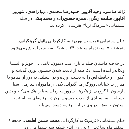
ژاله صامتی، وحید آقاپور، حمیدرضا محمدی، دیبا زاهدی، شهروز
آقاپور، سلیمه رنگزن، منیره حسین‌زاده
و
مجید پتکی
در فیلم
سینمایی «سرهنگ ثریا» هنرنمایی کرده‌اند.
فیلم سینمایی «جیسون بورن» به کارگردانی
پائول گرینگراس
،
پنجشنبه ۷ اسفندماه ساعت ۲۴ از شبکه سه سیما پخش می‌شود.
در خلاصه داستان فیلم با بازی مت دیمون، تامی لی جونز و آلیسیا
ویکاندر آمده است؛ یک دهه از ناپدید شدن جیسون بورن گذشته و
اکنون او حافظه‌اش را به دست آورده و در ایسلند، به دور از هیاهو با
مبارزات خیابانی روزگار می‌گذراند. یکی از ماموران سازمان سیا
پارسون با گروهی از هکرها، سرور سازمان سیا را هک می‌کند و بدین
وسیله او به اسنادی از جذب جیسون برن در برنامه‌ای به نام ترید
استون و نقش پدر وی در این برنامه دست می‌یابد.
فیلم سینمایی «غریب» به کارگردانی
محمد حسین لطیفی
، جمعه ۸
اسفند ماه ساعت ۱۰ به روی آنتن شبکه سه سیما می‌رود.