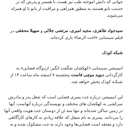
جوانی که دانش آموخته طب نیز هست با همسر و پدرش که در
خدمت بانو هستند به منظور همراهی و مراقبت از بانو با او همراه
می‌شوند.
سیدجواد طاهری، مجید امیری، مرتضی جلالی
و
سهیلا محققی
در
فیلم سینمایی «اخت الرضا» بازی کرده‌اند.
شبکه کودک
انیمیشن سینمایی «کهکشان شگفت انگیز: اردوگاه فضایی» به
کارگردانی
دیوید موچی فاست
پنجشنبه ۷ اسفند ماه ساعت ۱۴ از
شبکـه کودک پخش خواهد شد.
این انیمیشن درباره جت پسری فضایی است که شغل پدر و مادرش
سرکشی به کهکشان های مختلف و نویسندگی درباره آنهاست. آنها
در زمین ساکن شده‌اند و تنها سه تَن از دوستان جت هویت واقعی آنها
را می‌دانند. پسری به نام میچل که علاقه زیادی به کارهای کارآگاهی
دارد و معتقد است فضایی‌ها وجود دارند به جت مشکوک شده و به