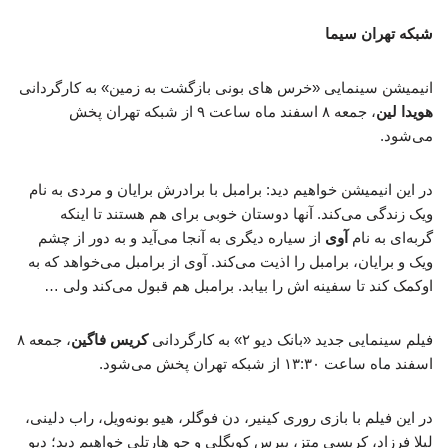
شبکه تهران سیما
انیمیشن سینمایی «خرس های بونی بازگشت به زمین» به کارگردانی
هویدا لین
، جمعه ۸ اسفند ماه ساعت ۹ از شبکه تهران پخش
می‌شود.
در این انیمیشن خواهیم دید: برامبل با برادرش برایان و مردی به نام
ویک زندگی می‌کند. آنها دوستان خوبی برای هم هستند تا اینکه
گربه‌ای به نام
آوی
از سیاره دیگری به آنجا می‌آید و به دور از چشم
ویک و برایان، برامبل را اذیت می‌کند. آوی از برامبل می‌خواهد که به
اوکمک کند تا سفینه اش را بیابد. برامبل هم قبول می‌کند ولی …
فیلم سینمایی جدید «بانک دیو ۲» به کارگردانی
کریس فاگین
، جمعه ۸
اسفند ماه ساعت ۱۳:۳۰ از شبکه تهران پخش می‌شود.
در این فیلم با بازی روری کینیر، دن فوگلر، هیو بونه‌ویل، راب دلینی،
لیلا فرزاد، کریسی متز، پیرس کویگلی و جو هارتلی خواهیم دید؛ دیو