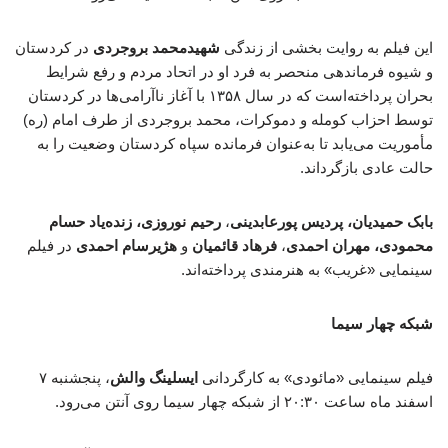
این فیلم به روایت بخشی از زندگی
شهیدمحمد بروجردی
در کردستان
و شیوه فرماندهی منحصر به فرد او در اتحاد مردم و رفع شرایط
بحران پرداخته‌است که در سال ۱۳۵۸ با آغاز ناآرامی‌ها در کردستان
توسط احزاب کومله و دموکرات، محمد بروجردی از طرف امام (ره)
مأموریت می‌یابد تا به‌عنوان فرمانده سپاه کردستان وضعیت را به
حالت عادی بازگرداند.
بابک حمیدیان، پردیس پورعابدینی
،
رحیم نوروزی، زنده‌یاد حسام
محمودی، مهران احمدی
،
فرهاد قائمیان
و
هژیرسام احمدی
در فیلم
سینمایی «غریب» به هنرمندی پرداخته‌اند.
شبکه چهار سیما
فیلم سینمایی «مائودی» به کارگردانی
ایسلینگ والش
، پنجشنبه ۷
اسفند ماه ساعت ۲۰:۳۰ از شبکه چهار سیما روی آنتن می‌رود.