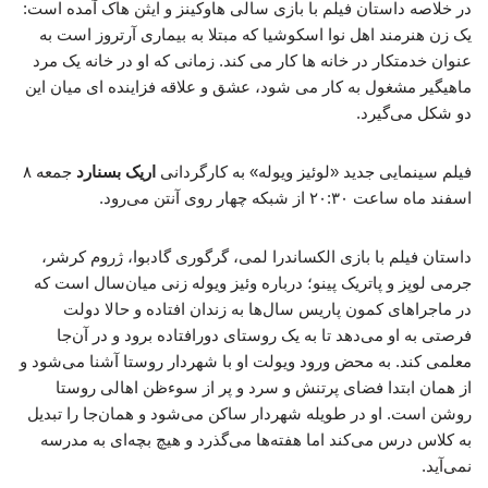
در خلاصه داستان فیلم با بازی سالی هاوکینز و ایثن هاک آمده است:
یک زن هنرمند اهل نوا اسکوشیا که مبتلا به بیماری آرتروز است به
عنوان خدمتکار در خانه ها کار می کند. زمانی که او در خانه یک مرد
ماهیگیر مشغول به کار می شود، عشق و علاقه فزاینده ای میان این
دو شکل می‌گیرد.
فیلم سینمایی جدید «لوئیز ویوله» به کارگردانی
اریک بسنارد
جمعه ۸
اسفند ماه ساعت ۲۰:۳۰ از شبکه چهار روی آنتن می‌رود.
داستان فیلم با بازی الکساندرا لمی، گرگوری گادبوا، ژروم کرشر،
جرمی لوپز و پاتریک پینو؛ درباره وئیز ویوله زنی میان‌سال است که
در ماجراهای کمون پاریس سال‌ها به زندان افتاده و حالا دولت
فرصتی به او می‌دهد تا به یک روستای دورافتاده برود و در آن‌جا
معلمی کند. به محض ورود ویولت او با شهردار روستا آشنا می‌شود و
از همان ابتدا فضای پرتنش و سرد و پر از سوء‌ظن اهالی روستا
روشن است. او در طویله شهردار ساکن می‌شود و همان‌جا را تبدیل
به کلاس درس می‌کند اما هفته‌ها می‌گذرد و هیچ بچه‌ای به مدرسه
نمی‌آید.