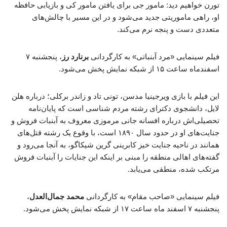
تورن خواهیم دید: مامور جی برای یافتن مامور کی و بازیابی حافظه
او، راهی ماموریتی جدید می‌شود و در این مسیر با چالش‌های
متعددی دست و پنجه نرم می‌کند.
فیلم سینمایی «مرد آبنباتی» به کارگردانی
برنارد رز
، پنجشنبه ۷
اسفندماه ساعت ۱۵ از شبکه نمایش پخش می‌شود.
این فیلم با بازی ویرجینیا مدسن، تونی تاد و زاندر برکلی؛ درباره هلن
لایل، دانشجوی دکترای رشته مردم شناسی است که پایان‌نامه
تحصیلی‌اش درباره افسانه جانی مرموزی معروف به آبنبات فروش و
جنایت‌های او در حدود سال ۱۸۹۰ است، با وقوع یک رشته قتل‌های
همانند در ناحیه جنایت خیز کابرینی گرین شیکاگو، به آنجا می‌رود و
گفته‌های اهالی منطقه را مبنی بر اینکه این جنایات را آبنبات فروش
مرتکب شده، منطقی می‌یابد.
فیلم سینمایی «صاحب مقام» به کارگردانی
محمد جمال‌العدل
،
پنجشنبه ۷ اسفند ماه ساعت ۱۷ از شبکه نمایش پخش می‌شود.