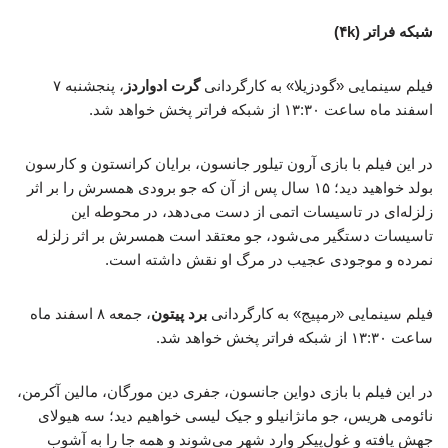
شبکه فراتر (۴k)
فیلم سینمایی «گودزیلا» به کارگردانی
گرت ادواردز
، پنجشنبه ۷
اسفند ماه ساعت ۱۳:۳۰ از شبکه فراتر پخش خواهد شد.
در این فیلم با بازی آرون تیلور جانسون، برایان کرانستون و کارسون
بولد خواهید دید؛ ۱۵ سال پس از آن که جو برودی همسرش را بر اثر
زلزله‌ای در تاسیسات اتمی از دست می‌دهد، در محوطه این
تاسیسات دستگیر می‌شود، جو معتقد است همسرش بر اثر زلزله
نمرده و موجودی عجیب در مرگ او نقش داشته است.
فیلم سینمایی «رمپیج» به کارگردانی
برد پیتون
، جمعه ۸ اسفند ماه
ساعت ۱۳:۳۰ از شبکه فراتر پخش خواهد شد.
در این فیلم با بازی دواین جانسون، جفری دین مورگان، مالین آکرمن،
نائومی هریس، جو مانژانیلو و جیک لیسی خواهیم دید؛ سه هیولای
جهش‌ یافته و غول‌پیکر وارد شهر می‌شوند و همه جا را به آشوب