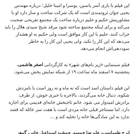
این فیلم با بازی آسر یاسین، یوسرا و امینا خلیل؛ درباره مهندس
یحیی جوان ثروتمندی است که یک شرکت ساخت و ساز دارد او با
مشاورینش حکیم و حلیم درباره ساخت یک مجتمع تفریحی صحبت
می‌کند و برای اینکه مجتمع ساخته شود مرقد شیخ سیدی هلال را باید
خراب کنند. حلیم با این کار موافق است ولی حکیم به او هشدار
می‌دهد که این کار را نکند. ولی یحیی این کار را به خاطر
سوددهی‌اش انجام می‌دهد.
فیلم سینمایی «زیر بام‌های شهر» به کارگردانی
اصغر هاشمی
،
پنجشنبه ۷ اسفند ماه ساعت ۱۹ از شبکه نمایش پخش می‌شود.
این فیلم داستان اسد است که نه ماه و نه روز است با نامزدش
شکوه، دنبال خانه می‌گردند، بالاخره با خبری خوش، از طرف
برادرش امیدوار می شود. خانم تاجبخش خانه‌ای قدیمی برای اجاره
دارد. اما مستاجر قبلی خانه مردی است با هفت سر عائله که قصد
ندارد به این سادگی‌ها خانه را تخلیه کند و …
ایرج طهماسب، علیرضا خمسه
،
جمشید اسماعیل خانی، گوهر