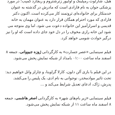
هیل، شارلوت رمپلینگ و اولیور زترشتروم و ریچارد کمپب؛ در مورد
پزشکی جوان به نام فارادی است که مادرش در گذشته به عنوان
خدمتکار برای خانواده‌ای ثروتمند کار می‌کرده است. اکنون دکتر
فارادی که مورد احترام همگان قرار دارد به عنوان مهمان به خانه
قدیمی و اسرارآمیز این خانواده دعوت می شود. اما وی متوجه می
شود این خانه رازی مخوف را در دل خود جای داده است که او را نیز
درگیر حوادث شومی خواهد کرد.
فیلم سینمایی «عصر جسارت» به کارگردانی
ژوزه جیووانی
، جمعه ۸
اسفند ماه ساعت ۰۱:۰۰ بامداد از شبکه نمایش پخش می‌شود.
در این فیلم با بازی آلن دلون، کارلا گراوینا، و چارلز وانل خواهیم دید:
تحت تاثیر موادمخدر، نوجوانی به نام ادی، یک پلیس را می‌کشد.
پدرش، ژاک، ادعای تعدیل شرایط می‌کند و …
فیلم سینمایی «زیر بام‌های شهر» به کارگردانی
اصغر هاشمی
، جمعه
۸ اسفند ماه ساعت ۱۱ از شبکه نمایش پخش می‌شود.