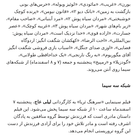
بورن»، «غریب»، «مائودی»، «لوئیز ویوله»، «خرس‌های بونی
بازگشت به زمین»، «بانک دیو ۲»، «قانون نیومن»، «پرنده کوچک
خوشبختی»، «مردان سیاه پوش ۲»، «مرد آبنباتی»، «صاحب مقام»،
«زیر بام‌های شهر»، «مردان سیاه پوش ۳»، «غریبه کوچک»، «عصر
جسارت»، «اراده قوی»، «خدا نزدیک است»، «مردان سیاه پوش:
بین‌المللی»، «اخت الرضا»، «کهکشان شگفت انگیز: اردوگاه
فضایی»، «اوزی صدای جنگل»، «اسباب بازی فروشی شگفت انگیز
آقای مگوریوم»، «به رنگ نارنجی»، «یک خداحافظی طولانی»،
«گودزیلا» و «رمپیج» پنجشنبه و جمعه (۷ و ۸ اسفندماه) از شبکه‌های
سیما روی آنتن می‌روند.
شبکه سه سیما
فیلم سینمایی «سرهنگ ثریا» به کارگردانی
لیلی عاج
، پنجشنبه ۷
اسفندماه ساعت ۱۰ از شبکه سه سیما پخش می‌شود. این فیلم
داستان مادری است که فرزندش توسط گروه منافقین به پادگان
اشرف رفته است و مادر تلاش خود را برای آزادی فرزندش از دست
این گروه تروریستی انجام می‌دهد.